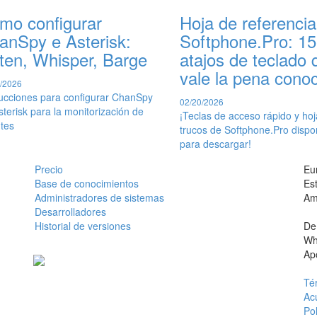
mo configurar
Hoja de referencia
anSpy e Asterisk:
Softphone.Pro: 15
sten, Whisper, Barge
atajos de teclado 
vale la pena cono
/2026
rucciones para configurar ChanSpy
02/20/2026
sterisk para la monitorización de
¡Teclas de acceso rápido y ho
tes
trucos de Softphone.Pro dispo
para descargar!
Precio
Eu
Base de conocimientos
Es
Administradores de sistemas
Am
Desarrolladores
Historial de versiones
De
Wh
Ap
Té
Ac
Pol