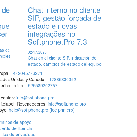
 de
Chat interno no cliente
SIP, gestão forçada de
que
estado e novas
cer
integrações no
Softphone.Pro 7.3
jas de
02/17/2026
nibles
Chat en el cliente SIP, indicación de
estado, cambios de estado del equipo
ropa:
+442045773271
tados Unidos y Canadá:
+17865330352
érica Latina:
+525589202757
 ventas:
info@softphone.pro
itelabel, Revendedores:
info@softphone.pro
oyo:
help@softphone.pro
(lee primero)
rminos de apoyo
uerdo de licencia
ítica de privacidad